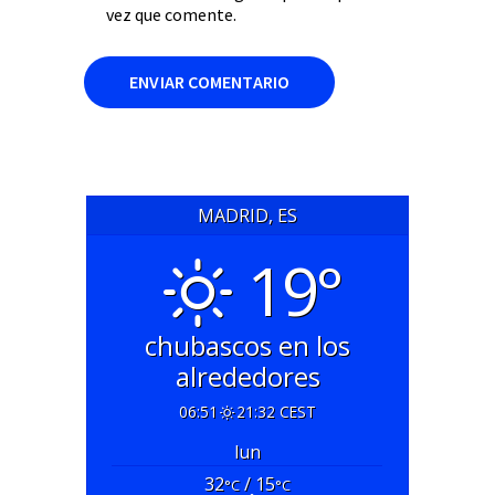
vez que comente.
MADRID, ES
19°
chubascos en los
alrededores
06:51
21:32 CEST
lun
32
/ 15
°C
°C