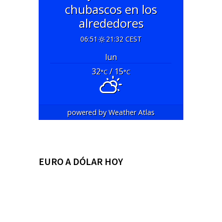
chubascos en los
alrededores
06:51
21:32 CEST
lun
32
/ 15
°C
°C
powered by
Weather Atlas
EURO A DÓLAR HOY