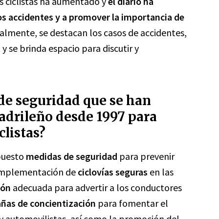
os ciclistas ha aumentado y
el diario ha
os accidentes y a promover la importancia de
ualmente, se destacan los casos de accidentes,
 se brinda espacio para discutir y
de seguridad que se han
adrileño desde 1997 para
clistas?
opuesto
medidas de seguridad
para prevenir
a implementación de
ciclovías seguras
en las
ión
adecuada para advertir a los conductores
ñas de concientización
para fomentar el
s y automovilistas, así como la promoción del