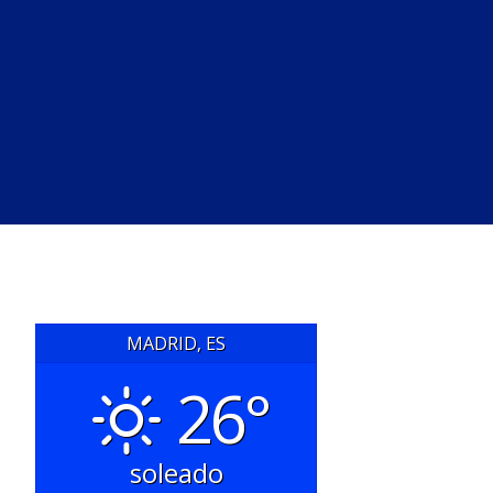
MADRID, ES
26°
soleado