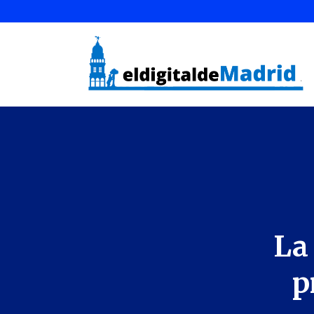
La 
p