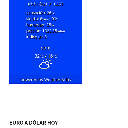
06:51
21:31 CEST
sensación: 26
°c
viento: 8
90
km/h
°
humedad: 25
%
presión: 1022.35
mbar
índice uv: 8
dom
32
/ 16
°C
°C
powered by
Weather Atlas
EURO A DÓLAR HOY