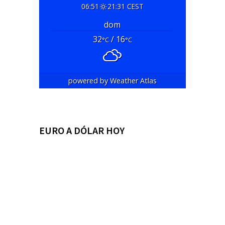
06:51
21:31 CEST
dom
32
/ 16
°C
°C
powered by
Weather Atlas
EURO A DÓLAR HOY