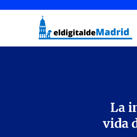
La i
vida 