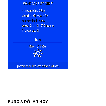
06:47
21:37 CEST
sensación: 23
°c
viento: 6
40
km/h
°
humedad: 41
%
presión: 1017.61
mbar
índice uv: 0
lun
35
/ 18
°C
°C
powered by
Weather Atlas
EURO A DÓLAR HOY