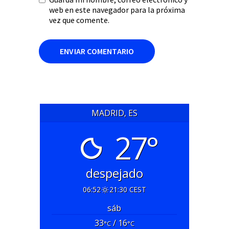
web en este navegador para la próxima
vez que comente.
MADRID, ES
27°
despejado
06:52
21:30 CEST
sáb
33
/ 16
°C
°C