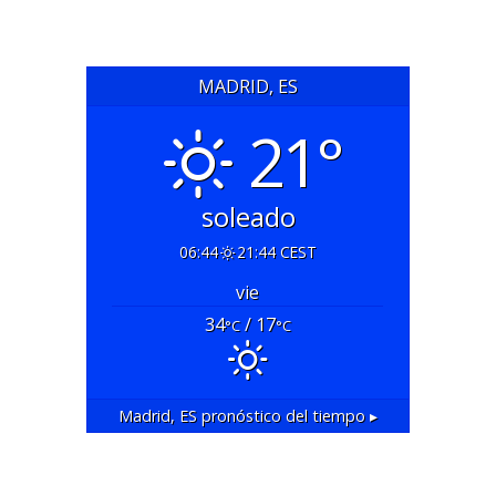
MADRID, ES
21°
soleado
06:44
21:44 CEST
vie
34
/ 17
°C
°C
Madrid, ES
pronóstico del tiempo ▸