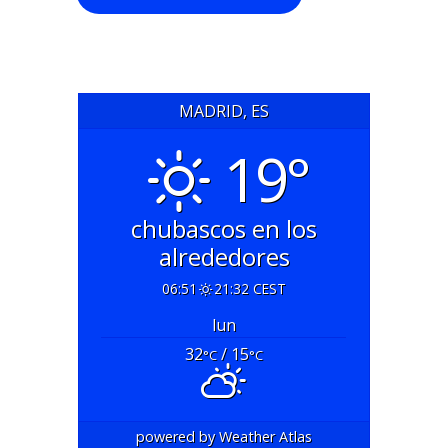
MADRID, ES
19°
chubascos en los
alrededores
06:51
21:32 CEST
lun
32
/ 15
°C
°C
powered by
Weather Atlas