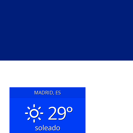
MADRID, ES
29°
soleado