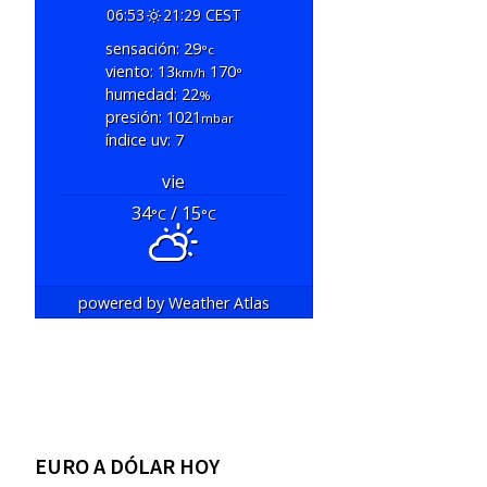
06:53
21:29 CEST
sensación: 29
°c
viento: 13
170
km/h
°
humedad: 22
%
presión: 1021
mbar
índice uv: 7
vie
34
/ 15
°C
°C
powered by
Weather Atlas
EURO A DÓLAR HOY