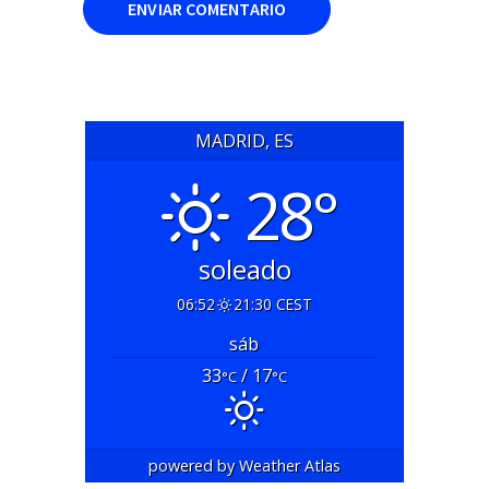
MADRID, ES
28°
soleado
06:52
21:30 CEST
sáb
33
/ 17
°C
°C
powered by
Weather Atlas