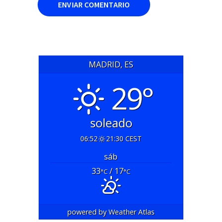
MADRID, ES
29°
soleado
06:52
21:30 CEST
sáb
33
/ 17
°C
°C
powered by
Weather Atlas