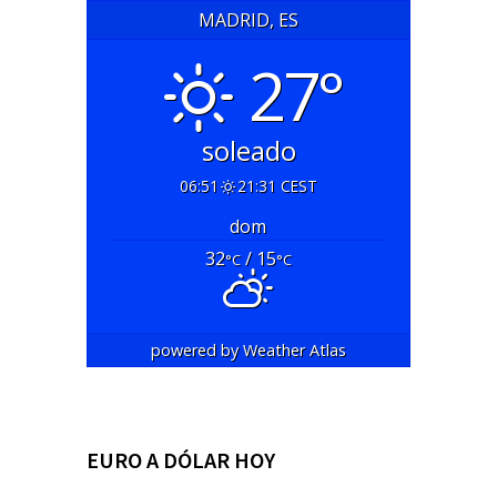
MADRID, ES
27°
soleado
06:51
21:31 CEST
dom
32
/ 15
°C
°C
powered by
Weather Atlas
EURO A DÓLAR HOY