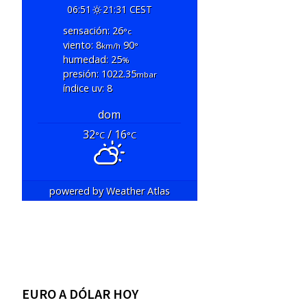
06:51
21:31 CEST
sensación: 26
°c
viento: 8
90
km/h
°
humedad: 25
%
presión: 1022.35
mbar
índice uv: 8
dom
32
/ 16
°C
°C
powered by
Weather Atlas
EURO A DÓLAR HOY