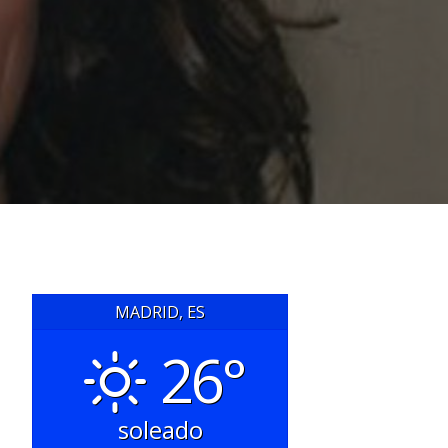
MADRID, ES
26°
soleado