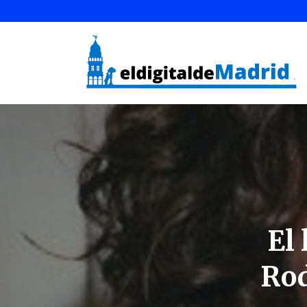
El
Rod