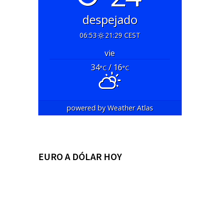
despejado
06:53
21:29 CEST
vie
34
/ 16
°C
°C
powered by
Weather Atlas
EURO A DÓLAR HOY