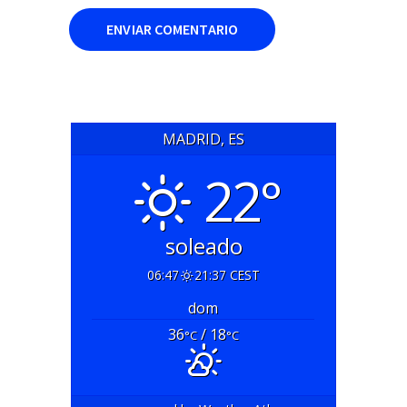
MADRID, ES
22°
soleado
06:47
21:37 CEST
dom
36
/ 18
°C
°C