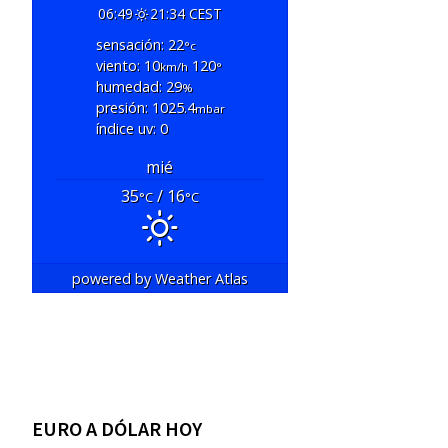
06:49
21:34 CEST
sensación: 22
°c
viento: 10
120
km/h
°
humedad: 29
%
presión: 1025.4
mbar
índice uv: 0
mié
35
/ 16
°C
°C
powered by
Weather Atlas
EURO A DÓLAR HOY