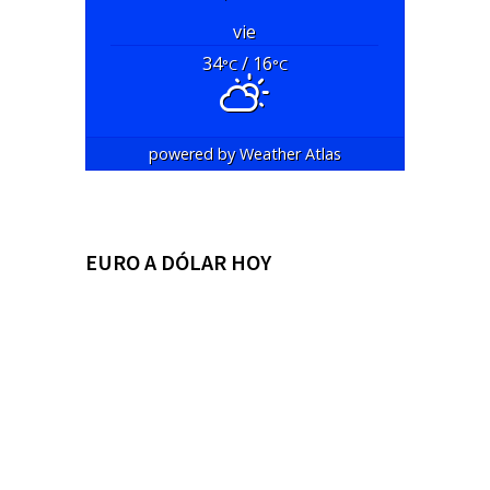
vie
34
/ 16
°C
°C
powered by
Weather Atlas
EURO A DÓLAR HOY