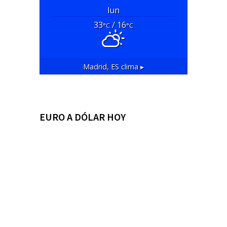
lun
33
/ 16
°C
°C
Madrid, ES
clima ▸
EURO A DÓLAR HOY