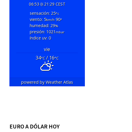
06:53
21:29 CEST
sensación: 25
°c
viento: 5
90
km/h
°
humedad: 29
%
presión: 1021
mbar
índice uv: 0
vie
34
/ 16
°C
°C
powered by
Weather Atlas
EURO A DÓLAR HOY