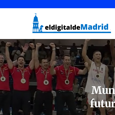
Mund
futu