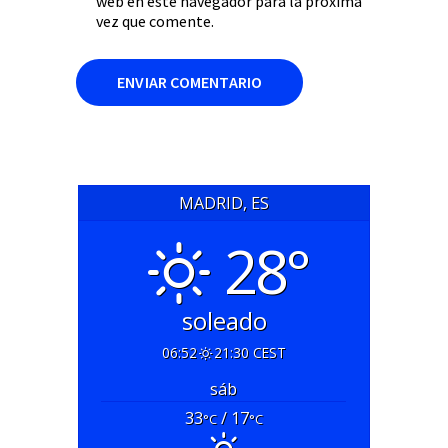
web en este navegador para la próxima
vez que comente.
MADRID, ES
28°
soleado
06:52
21:30 CEST
sáb
33
/ 17
°C
°C