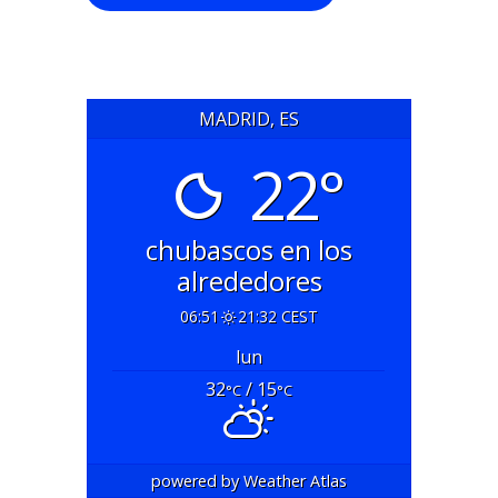
MADRID, ES
22°
chubascos en los
alrededores
06:51
21:32 CEST
lun
32
/ 15
°C
°C
powered by
Weather Atlas