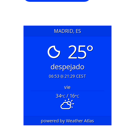
MADRID, ES
25°
despejado
06:53
21:29 CEST
vie
34
/ 16
°C
°C
powered by
Weather Atlas