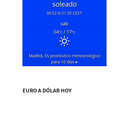
soleado
06:52
21:30 CEST
sáb
34
/ 17
°C
°C
Madrid, ES
pronóstico meteorológico
para 10 días ▸
EURO A DÓLAR HOY