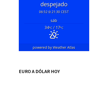
despejado
06:52
21:30 CEST
sáb
34
/ 17
°C
°C
powered by
Weather Atlas
EURO A DÓLAR HOY