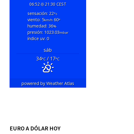
06:52
21:30 CEST
sensación: 22
°c
viento: 5
60
km/h
°
humedad: 36
%
presión: 1023.03
mbar
índice uv: 0
sáb
34
/ 17
°C
°C
powered by
Weather Atlas
EURO A DÓLAR HOY