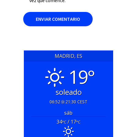
vez que comente.
MADRID, ES
19°
soleado
06:52
21:30 CEST
sáb
34
/ 17
°C
°C