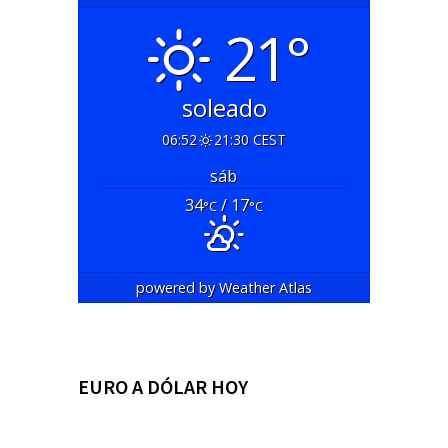
21°
soleado
06:52
21:30 CEST
sáb
34
/ 17
°C
°C
powered by
Weather Atlas
EURO A DÓLAR HOY