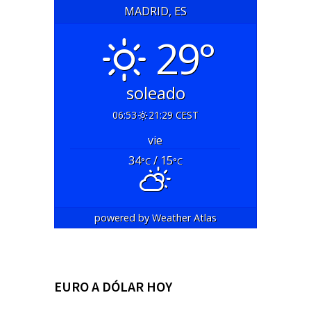
MADRID, ES
29°
soleado
06:53
21:29 CEST
vie
34
/ 15
°C
°C
powered by
Weather Atlas
EURO A DÓLAR HOY