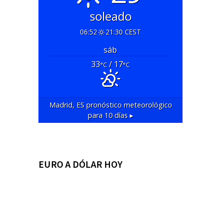
soleado
06:52
21:30 CEST
sáb
33
/ 17
°C
°C
Madrid, ES
pronóstico meteorológico
para 10 días ▸
EURO A DÓLAR HOY