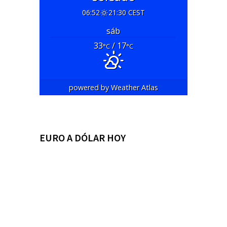
06:52
21:30 CEST
sáb
33
/ 17
°C
°C
powered by
Weather Atlas
EURO A DÓLAR HOY