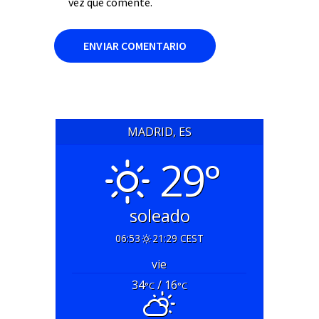
vez que comente.
MADRID, ES
29°
soleado
06:53
21:29 CEST
vie
34
/ 16
°C
°C