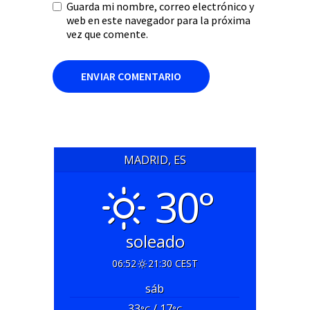
Guarda mi nombre, correo electrónico y
web en este navegador para la próxima
vez que comente.
MADRID, ES
30°
soleado
06:52
21:30 CEST
sáb
33
/ 17
°C
°C