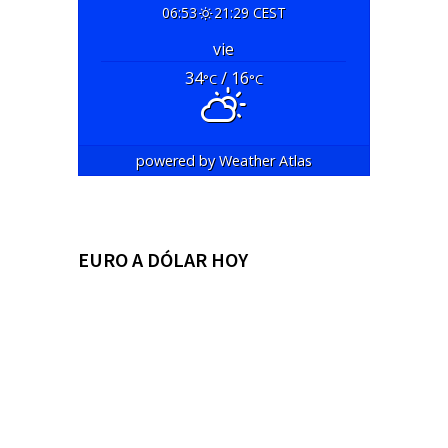
06:53
21:29 CEST
vie
34
/ 16
°C
°C
powered by
Weather Atlas
EURO A DÓLAR HOY