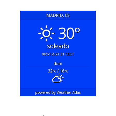
MADRID, ES
30°
soleado
06:51
21:31 CEST
dom
32
/ 16
°C
°C
powered by
Weather Atlas