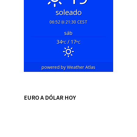
soleado
06:52
21:30 CEST
sáb
34
/ 17
°C
°C
powered by
Weather Atlas
EURO A DÓLAR HOY