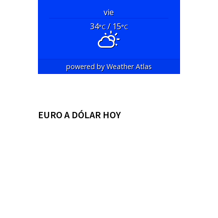
vie
34
/ 15
°C
°C
powered by
Weather Atlas
EURO A DÓLAR HOY