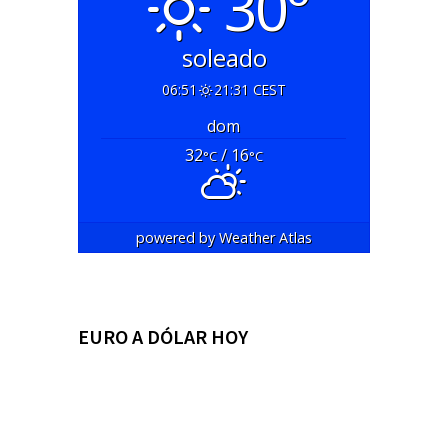
30°
soleado
06:51
21:31 CEST
dom
32
/ 16
°C
°C
powered by
Weather Atlas
EURO A DÓLAR HOY