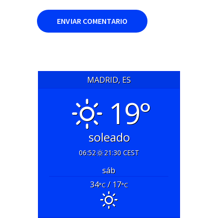
MADRID, ES
19°
soleado
06:52
21:30 CEST
sáb
34
/ 17
°C
°C