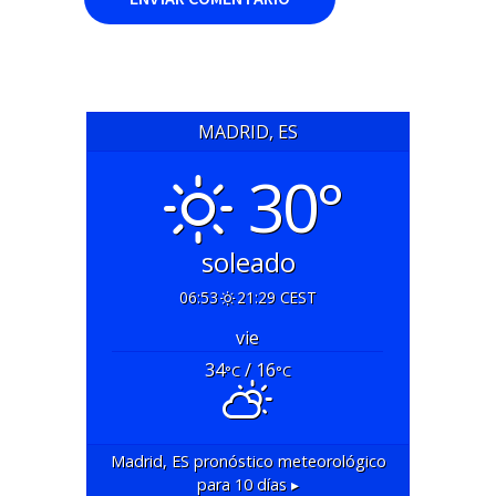
MADRID, ES
30°
soleado
06:53
21:29 CEST
vie
34
/ 16
°C
°C
Madrid, ES
pronóstico meteorológico
para 10 días ▸