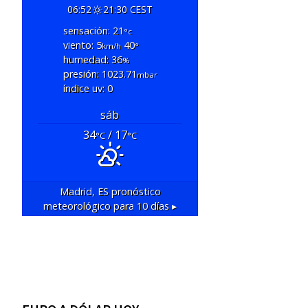
06:52
21:30 CEST
sensación: 21
°c
viento: 5
40
km/h
°
humedad: 36
%
presión: 1023.71
mbar
índice uv: 0
sáb
34
/ 17
°C
°C
Madrid, ES
pronóstico
meteorológico para 10 días ▸