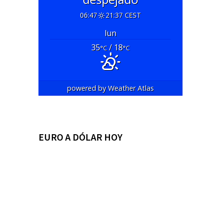
06:47
21:37 CEST
lun
35
/ 18
°C
°C
powered by
Weather Atlas
EURO A DÓLAR HOY