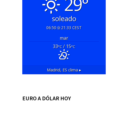
29°
soleado
06:50
21:33 CEST
mar
33
/ 15
°C
°C
Madrid, ES
clima ▸
EURO A DÓLAR HOY