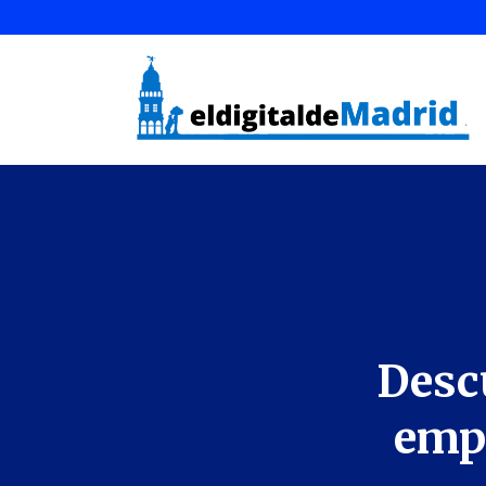
Descu
empa