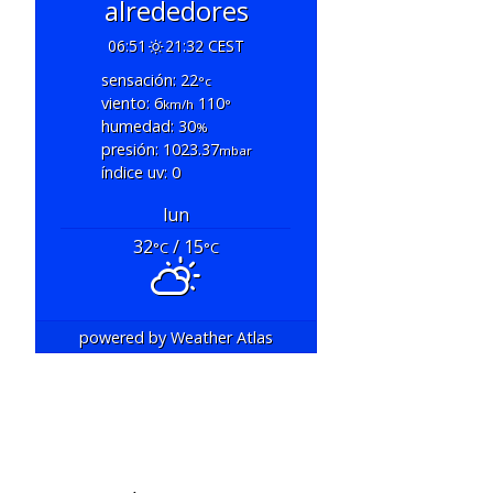
alrededores
06:51
21:32 CEST
sensación: 22
°c
viento: 6
110
km/h
°
humedad: 30
%
presión: 1023.37
mbar
índice uv: 0
lun
32
/ 15
°C
°C
powered by
Weather Atlas