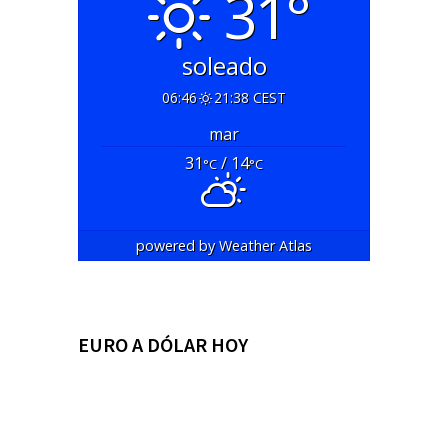
31°
soleado
06:46
21:38 CEST
mar
31
/ 14
°C
°C
powered by
Weather Atlas
EURO A DÓLAR HOY