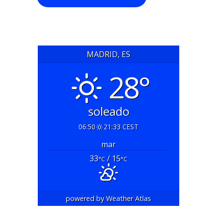
MADRID, ES
28°
soleado
06:50
21:33 CEST
mar
33
/ 15
°C
°C
powered by
Weather Atlas