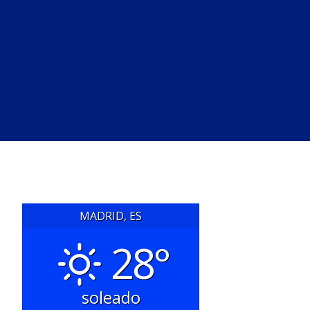
MADRID, ES
28°
soleado