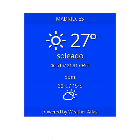
MADRID, ES
27°
soleado
06:51
21:31 CEST
dom
32
/ 15
°C
°C
powered by
Weather Atlas