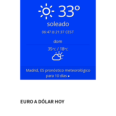
33°
soleado
06:47
21:37 CEST
dom
35
/ 18
°C
°C
Madrid, ES
pronóstico meteorológico
para 10 días ▸
EURO A DÓLAR HOY