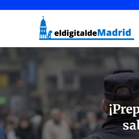
¡Pre
sa