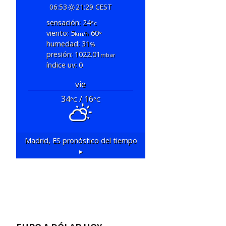
06:53
21:29 CEST
sensación: 24
°c
viento: 5
60
km/h
°
humedad: 31
%
presión: 1022.01
mbar
índice uv: 0
vie
34
/ 16
°C
°C
Madrid, ES
pronóstico del tiempo
▸