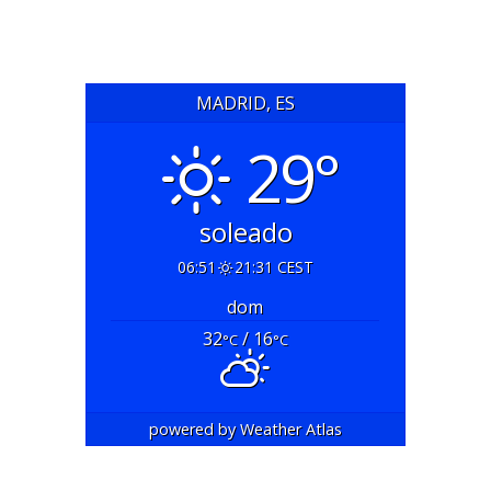
MADRID, ES
29°
soleado
06:51
21:31 CEST
dom
32
/ 16
°C
°C
powered by
Weather Atlas